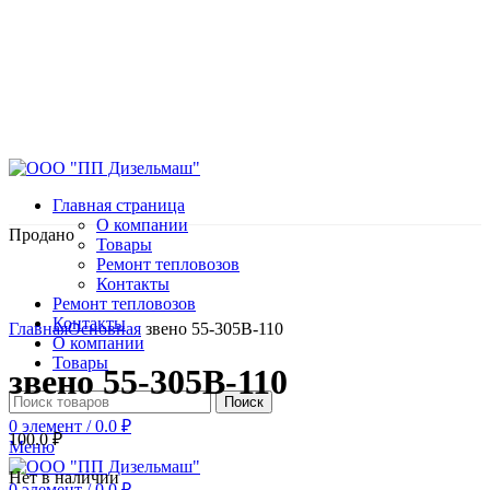
Главная страница
О компании
Продано
Товары
Ремонт тепловозов
Контакты
Ремонт тепловозов
Нажмите, чтобы увеличить
Контакты
Главная
Основная
звено 55-305В-110
О компании
Товары
звено 55-305В-110
Поиск
0
элемент
/
0.0
₽
100.0
₽
Меню
Нет в наличии
0
элемент
/
0.0
₽