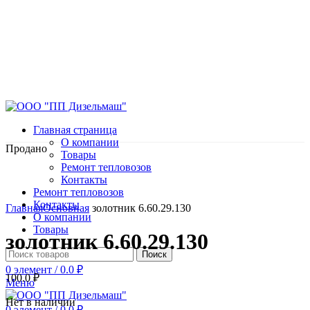
Главная страница
О компании
Продано
Товары
Ремонт тепловозов
Контакты
Ремонт тепловозов
Нажмите, чтобы увеличить
Контакты
Главная
Основная
золотник 6.60.29.130
О компании
Товары
золотник 6.60.29.130
Поиск
0
элемент
/
0.0
₽
100.0
₽
Меню
Нет в наличии
0
элемент
/
0.0
₽