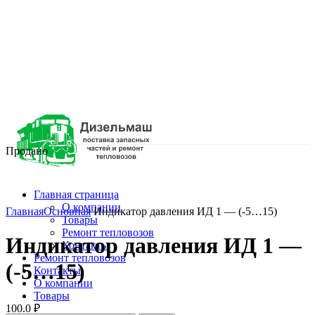
Продано
Главная страница
Нажмите, чтобы увеличить
О компании
Главная
Основная
Индикатор давления ИД 1 — (-5…15)
Товары
Ремонт тепловозов
Индикатор давления ИД 1 —
Контакты
Ремонт тепловозов
(-5…15)
Контакты
О компании
Товары
100.0
₽