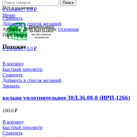
Поиск
Нет в наличии
0
элемент
/
0.0
₽
Меню
Сравнить
Добавить в список желаний
Артикул:
2856
Категория:
Основная
Поделиться
Похожие
0
элемент
/
0.0
₽
В корзину
Быстрый просмотр
Сравнить
Добавить в список желаний
Закрыть
кольцо уплотнительное 30Д.36.08-8 (ИРП-1266)
100.0
₽
В корзину
Быстрый просмотр
Сравнить