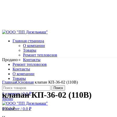
Главная страница
О компании
Товары
Ремонт тепловозов
Продано
Контакты
Ремонт тепловозов
Контакты
О компании
Нажмите, чтобы увеличить
Товары
Главная
Основная
клапан КП-36-02 (110В)
Поиск
клапан КП-36-02 (110В)
0
элемент
/
0.0
₽
Меню
100.0
₽
0
элемент
/
0.0
₽