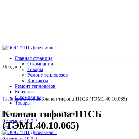
Главная страница
О компании
Продано
Товары
Ремонт тепловозов
Контакты
Ремонт тепловозов
Контакты
Нажмите, чтобы увеличить
О компании
Главная
Основная
Клапан тифона 111СБ (ТЭМ1.40.10.065)
Товары
Клапан тифона 111СБ
Поиск
0
элемент
/
0.0
₽
(ТЭМ1.40.10.065)
Меню
0
элемент
/
0.0
₽