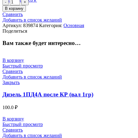
Количество
товара
В корзину
Кнопка
Сравнить
КЕ
Добавить в список желаний
011
Артикул:
839874
Категория:
Основная
исп
Поделиться
1
кр
Вам также будет интересно…
В корзину
Быстрый просмотр
Сравнить
Добавить в список желаний
Закрыть
Дизель 1ПД4А после КР (вал 1гр)
100.0
₽
В корзину
Быстрый просмотр
Сравнить
Добавить в список желаний