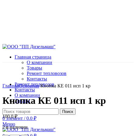
Главная страница
О компании
Товары
Ремонт тепловозов
Контакты
Нажмите, чтобы увеличить
Ремонт тепловозов
Главная
Основная
Кнопка КЕ 011 исп 1 кр
Контакты
О компании
Кнопка КЕ 011 исп 1 кр
Товары
Поиск
100.0
₽
0
элемент
/
0.0
₽
Меню
2 в наличии
0
элемент
/
0.0
₽