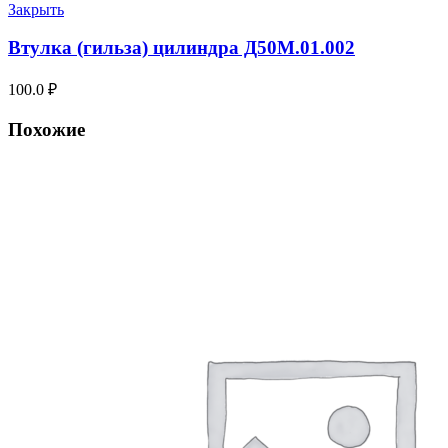
Закрыть
Втулка (гильза) цилиндра Д50М.01.002
100.0
₽
Похожие