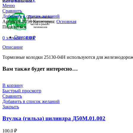
Нет в наличии
Меню
Сравнить
Добавить в список желаний
Артикул:
2053
Категория:
Основная
Поделиться
Описание
0
элемент
/
0.0
₽
Описание
Тормозные колодки 25130-04Н используются для железнодорож
Вам также будет интересно…
В корзину
Быстрый просмотр
Сравнить
Добавить в список желаний
Закрыть
Втулка (гильза) цилиндра Д50М.01.002
100.0
₽