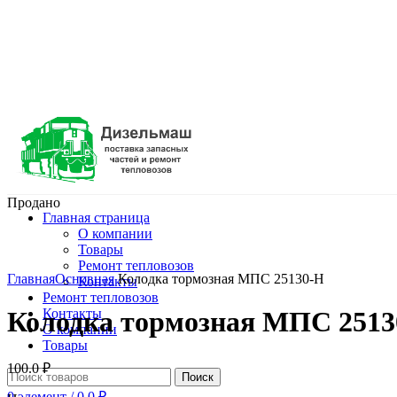
Продано
Главная страница
О компании
Товары
Нажмите, чтобы увеличить
Ремонт тепловозов
Главная
Основная
Колодка тормозная МПС 25130-Н
Контакты
Ремонт тепловозов
Контакты
Колодка тормозная МПС 2513
О компании
Товары
100.0
₽
Поиск
0
элемент
/
0.0
₽