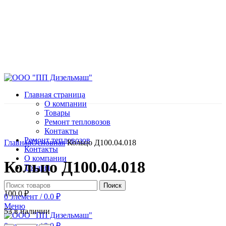
Главная страница
О компании
Товары
Ремонт тепловозов
Контакты
Нажмите, чтобы увеличить
Ремонт тепловозов
Главная
Основная
Кольцо Д100.04.018
Контакты
О компании
Кольцо Д100.04.018
Товары
Поиск
100.0
₽
0
элемент
/
0.0
₽
Меню
53 в наличии
0
элемент
/
0.0
₽