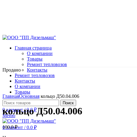
Главная страница
О компании
Товары
Ремонт тепловозов
Продано
Контакты
Ремонт тепловозов
Контакты
О компании
Нажмите, чтобы увеличить
Товары
Главная
Основная
кольцо Д50.04.006
Поиск
кольцо Д50.04.006
0
элемент
/
0.0
₽
Меню
100.0
₽
0
элемент
/
0.0
₽