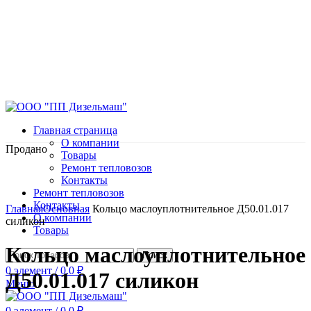
Главная страница
О компании
Продано
Товары
Ремонт тепловозов
Контакты
Ремонт тепловозов
Нажмите, чтобы увеличить
Контакты
Главная
Основная
Кольцо маслоуплотнительное Д50.01.017
О компании
силикон
Товары
Кольцо маслоуплотнительное
Поиск
0
элемент
/
0.0
₽
Д50.01.017 силикон
Меню
0
элемент
/
0.0
₽