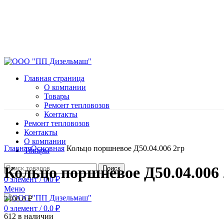
Главная страница
О компании
Товары
Ремонт тепловозов
Контакты
Ремонт тепловозов
Контакты
Нажмите, чтобы увеличить
О компании
Главная
Основная
Кольцо поршневое Д50.04.006 2гр
Товары
Кольцо поршневое Д50.04.006 
Поиск
0
элемент
/
0.0
₽
Меню
2100.0
₽
0
элемент
/
0.0
₽
612 в наличии