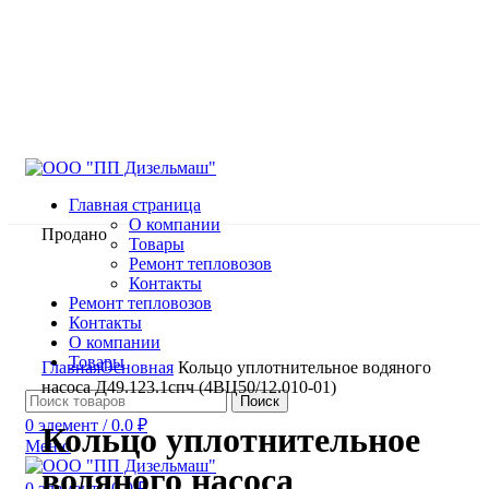
Главная страница
О компании
Продано
Товары
Ремонт тепловозов
Контакты
Ремонт тепловозов
Контакты
О компании
Нажмите, чтобы увеличить
Товары
Главная
Основная
Кольцо уплотнительное водяного
насоса Д49.123.1спч (4ВЦ50/12.010-01)
Поиск
0
элемент
/
0.0
₽
Кольцо уплотнительное
Меню
водяного насоса
0
элемент
/
0.0
₽