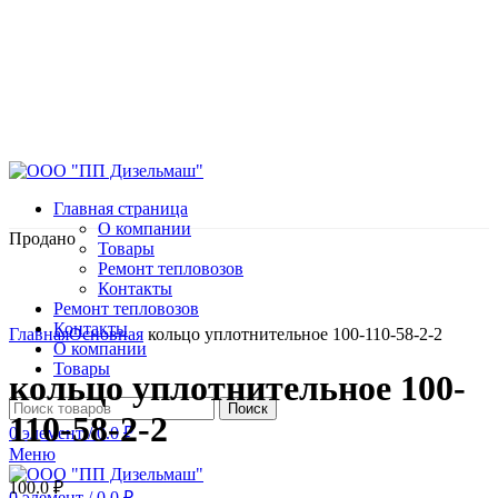
Главная страница
О компании
Продано
Товары
Ремонт тепловозов
Контакты
Ремонт тепловозов
Нажмите, чтобы увеличить
Контакты
Главная
Основная
кольцо уплотнительное 100-110-58-2-2
О компании
Товары
кольцо уплотнительное 100-
Поиск
110-58-2-2
0
элемент
/
0.0
₽
Меню
100.0
₽
0
элемент
/
0.0
₽