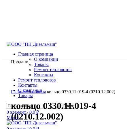
Главная страница
О компании
Продано
Товары
Ремонт тепловозов
Контакты
Ремонт тепловозов
Контакты
Нажмите, чтобы увеличить
О компании
Главная
Основная
кольцо 0330.11.019-4 (0210.12.002)
Товары
кольцо 0330.11.019-4
Поиск
0
элемент
/
0.0
₽
(0210.12.002)
Меню
0
элемент
/
0.0
₽