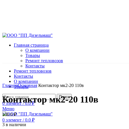
Главная страница
О компании
Товары
Ремонт тепловозов
Контакты
Ремонт тепловозов
Контакты
Нажмите, чтобы увеличить
О компании
Главная
Основная
Контактор мк2-20 110в
Товары
Контактор мк2-20 110в
Поиск
0
элемент
/
0.0
₽
Меню
100.0
₽
0
элемент
/
0.0
₽
3 в наличии