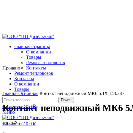
Главная страница
О компании
Товары
Ремонт тепловозов
Продано
Контакты
Ремонт тепловозов
Контакты
О компании
Нажмите, чтобы увеличить
Товары
Главная
Основная
Контакт неподвижный МК6 5ЛХ 143.247
Поиск
Контакт неподвижный МК6 5Л
0
элемент
/
0.0
₽
Меню
100.0
₽
0
элемент
/
0.0
₽