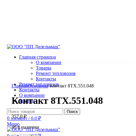
Главная страница
О компании
Товары
Ремонт тепловозов
Контакты
Нажмите, чтобы увеличить
Ремонт тепловозов
Главная
Основная
Контакт 8ТХ.551.048
Контакты
О компании
Контакт 8ТХ.551.048
Товары
Поиск
357.0
₽
0
элемент
/
0.0
₽
Меню
46 в наличии
0
элемент
/
0.0
₽