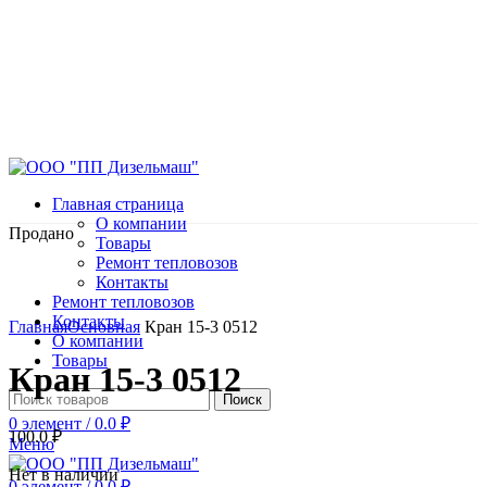
Главная страница
О компании
Продано
Товары
Ремонт тепловозов
Контакты
Ремонт тепловозов
Нажмите, чтобы увеличить
Контакты
Главная
Основная
Кран 15-3 0512
О компании
Товары
Кран 15-3 0512
Поиск
0
элемент
/
0.0
₽
100.0
₽
Меню
Нет в наличии
0
элемент
/
0.0
₽