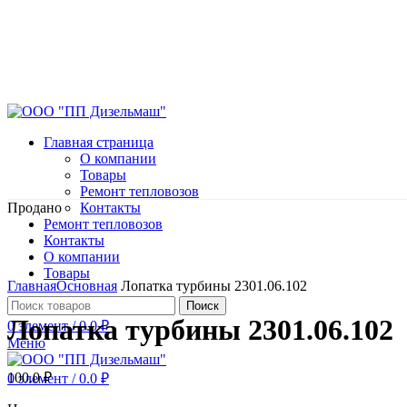
Главная страница
О компании
Товары
Ремонт тепловозов
Продано
Контакты
Ремонт тепловозов
Контакты
О компании
Нажмите, чтобы увеличить
Товары
Главная
Основная
Лопатка турбины 2301.06.102
Поиск
Лопатка турбины 2301.06.102
0
элемент
/
0.0
₽
Меню
100.0
₽
0
элемент
/
0.0
₽