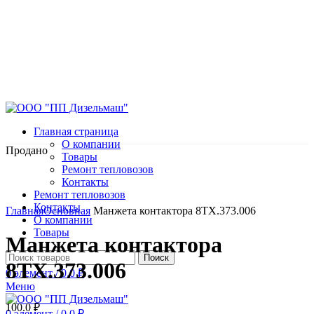
Главная страница
О компании
Продано
Товары
Ремонт тепловозов
Контакты
Ремонт тепловозов
Нажмите, чтобы увеличить
Контакты
Главная
Основная
Манжета контактора 8ТХ.373.006
О компании
Товары
Манжета контактора
Поиск
8ТХ.373.006
0
элемент
/
0.0
₽
Меню
100.0
₽
0
элемент
/
0.0
₽