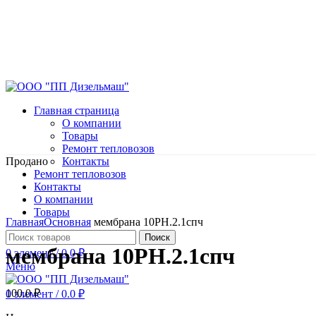
Главная страница
О компании
Товары
Ремонт тепловозов
Продано
Контакты
Ремонт тепловозов
Контакты
О компании
Нажмите, чтобы увеличить
Товары
Главная
Основная
мембрана 10РН.2.1спч
Поиск
мембрана 10РН.2.1спч
0
элемент
/
0.0
₽
Меню
100.0
₽
0
элемент
/
0.0
₽