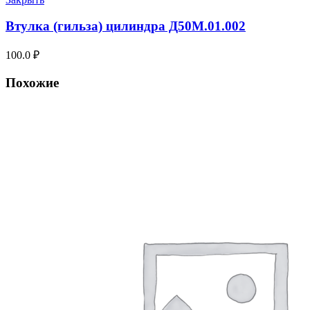
Втулка (гильза) цилиндра Д50М.01.002
100.0
₽
Похожие