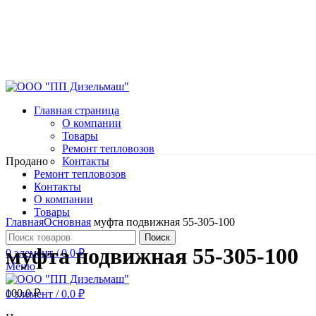
Главная страница
О компании
Товары
Ремонт тепловозов
Продано
Контакты
Ремонт тепловозов
Контакты
О компании
Нажмите, чтобы увеличить
Товары
Главная
Основная
муфта подвижная 55-305-100
Поиск
муфта подвижная 55-305-100
0
элемент
/
0.0
₽
Меню
100.0
₽
0
элемент
/
0.0
₽