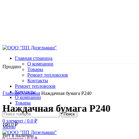
Главная страница
О компании
Продано
Товары
Ремонт тепловозов
Контакты
Ремонт тепловозов
Нажмите, чтобы увеличить
Контакты
Главная
Основная
Наждачная бумага Р240
О компании
Товары
Наждачная бумага Р240
Поиск
0
элемент
/
0.0
₽
100.0
₽
Меню
Нет в наличии
0
элемент
/
0.0
₽