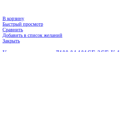
В корзину
Быстрый просмотр
Сравнить
Добавить в список желаний
Закрыть
Кольцо поршневое Д100.04.101СБ-2СБ-К-1
(Д100.04.101СБ2)
1000.0
₽