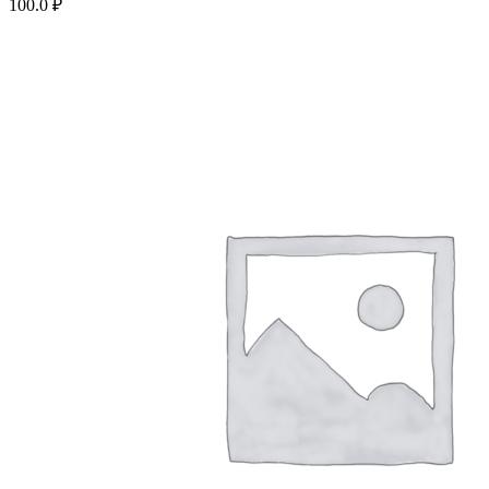
100.0
₽