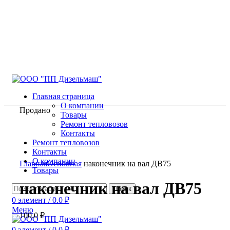
Главная страница
О компании
Продано
Товары
Ремонт тепловозов
Контакты
Ремонт тепловозов
Контакты
Нажмите, чтобы увеличить
О компании
Главная
Основная
наконечник на вал ДВ75
Товары
наконечник на вал ДВ75
Поиск
0
элемент
/
0.0
₽
Меню
100.0
₽
0
элемент
/
0.0
₽