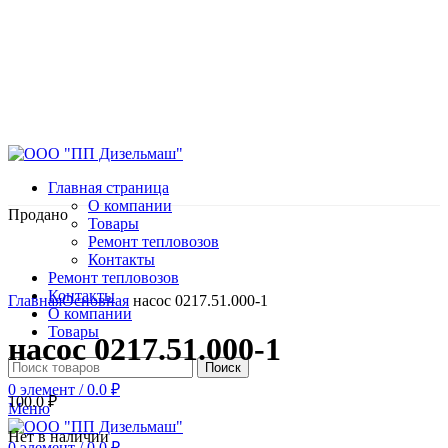
Главная страница
О компании
Продано
Товары
Ремонт тепловозов
Контакты
Ремонт тепловозов
Нажмите, чтобы увеличить
Контакты
Главная
Основная
насос 0217.51.000-1
О компании
Товары
насос 0217.51.000-1
Поиск
0
элемент
/
0.0
₽
100.0
₽
Меню
Нет в наличии
0
элемент
/
0.0
₽