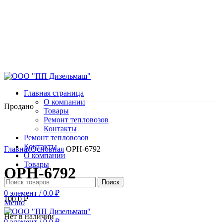
Главная страница
О компании
Продано
Товары
Ремонт тепловозов
Контакты
Ремонт тепловозов
Нажмите, чтобы увеличить
Контакты
Главная
Основная
ОРН-6792
О компании
Товары
ОРН-6792
Поиск
0
элемент
/
0.0
₽
100.0
₽
Меню
Нет в наличии
0
элемент
/
0.0
₽