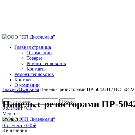
Главная страница
О компании
Товары
Ремонт тепловозов
Контакты
Ремонт тепловозов
Контакты
Нажмите, чтобы увеличить
О компании
Главная
Основная
Панель с резисторами ПР-50422П / ПС-50422
Товары
Панель с резисторами ПР-504
Поиск
0
элемент
/
0.0
₽
Меню
20000.0
₽
0
элемент
/
0.0
₽
3 в наличии