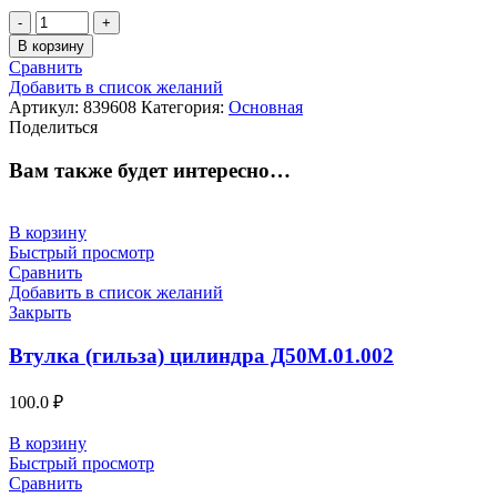
Количество
товара
В корзину
Панель
Сравнить
с
Добавить в список желаний
резисторами
Артикул:
839608
Категория:
Основная
ПР-50422П
Поделиться
/
ПС-50422
Вам также будет интересно…
В корзину
Быстрый просмотр
Сравнить
Добавить в список желаний
Закрыть
Втулка (гильза) цилиндра Д50М.01.002
100.0
₽
В корзину
Быстрый просмотр
Сравнить