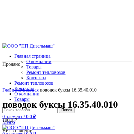
Главная страница
О компании
Продано
Товары
Ремонт тепловозов
Контакты
Ремонт тепловозов
Нажмите, чтобы увеличить
Контакты
Главная
Основная
поводок буксы 16.35.40.010
О компании
Товары
поводок буксы 16.35.40.010
Поиск
0
элемент
/
0.0
₽
100.0
₽
Меню
Нет в наличии
0
элемент
/
0.0
₽