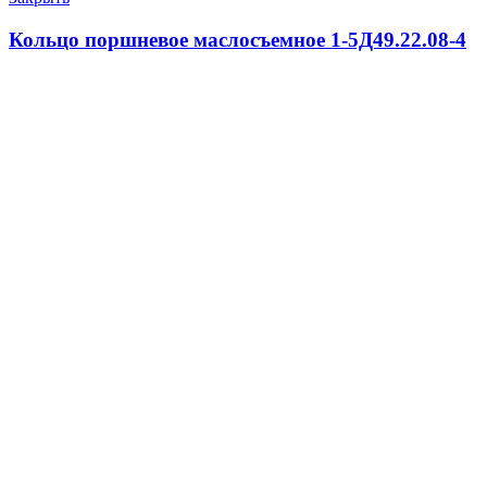
Кольцо поршневое маслосъемное 1-5Д49.22.08-4
1920.0
₽
В корзину
Быстрый просмотр
Сравнить
Добавить в список желаний
Закрыть
Уплотнение головки поршня Д49.78.50
(5Д49.22.21)
100.0
₽