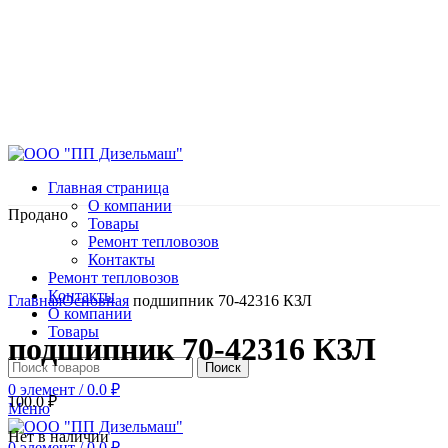
Главная страница
О компании
Продано
Товары
Ремонт тепловозов
Контакты
Ремонт тепловозов
Нажмите, чтобы увеличить
Контакты
Главная
Основная
подшипник 70-42316 КЗЛ
О компании
Товары
подшипник 70-42316 КЗЛ
Поиск
0
элемент
/
0.0
₽
100.0
₽
Меню
Нет в наличии
0
элемент
/
0.0
₽