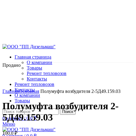
Главная страница
О компании
Продано
Товары
Ремонт тепловозов
Контакты
Ремонт тепловозов
Нажмите, чтобы увеличить
Контакты
Главная
Основная
Полумуфта возбудителя 2-5Д49.159.03
О компании
Товары
Полумуфта возбудителя 2-
Поиск
5Д49.159.03
0
элемент
/
0.0
₽
Меню
100.0
₽
0
элемент
/
0.0
₽