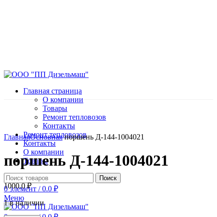
Главная страница
О компании
Товары
Ремонт тепловозов
Контакты
Нажмите, чтобы увеличить
Ремонт тепловозов
Главная
Основная
поршень Д-144-1004021
Контакты
О компании
поршень Д-144-1004021
Товары
Поиск
1000.0
₽
0
элемент
/
0.0
₽
Меню
1 в наличии
0
элемент
/
0.0
₽