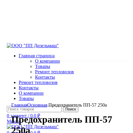
Главная страница
О компании
Товары
Ремонт тепловозов
Контакты
Ремонт тепловозов
Контакты
О компании
Товары
Нажмите, чтобы увеличить
Главная
Основная
Предохранитель ПП-57 250а
Поиск
0
элемент
/
0.0
₽
Предохранитель ПП-57
Меню
250а
0
элемент
/
0.0
₽