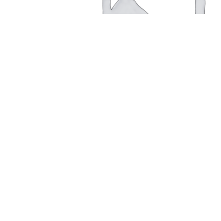
В корзину
Быстрый просмотр
Сравнить
Добавить в список желаний
Закрыть
Кольцо ПК3.5.04.003К