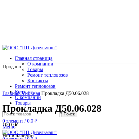
Главная страница
О компании
Продано
Товары
Ремонт тепловозов
Контакты
Ремонт тепловозов
Нажмите, чтобы увеличить
Контакты
Главная
Основная
Прокладка Д50.06.028
О компании
Товары
Прокладка Д50.06.028
Поиск
0
элемент
/
0.0
₽
100.0
₽
Меню
Нет в наличии
0
элемент
/
0.0
₽