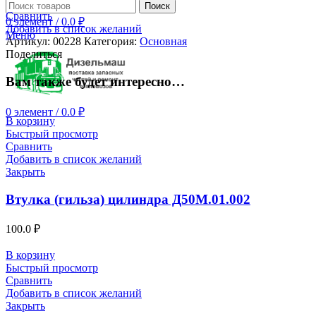
Поиск
Сравнить
0
элемент
/
0.0
₽
Добавить в список желаний
Меню
Артикул:
00228
Категория:
Основная
Поделиться
Вам также будет интересно…
0
элемент
/
0.0
₽
В корзину
Быстрый просмотр
Сравнить
Добавить в список желаний
Закрыть
Втулка (гильза) цилиндра Д50М.01.002
100.0
₽
В корзину
Быстрый просмотр
Сравнить
Добавить в список желаний
Закрыть