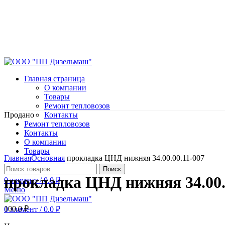
Главная страница
О компании
Товары
Ремонт тепловозов
Продано
Контакты
Ремонт тепловозов
Контакты
О компании
Нажмите, чтобы увеличить
Товары
Главная
Основная
прокладка ЦНД нижняя 34.00.00.11-007
Поиск
прокладка ЦНД нижняя 34.00.
0
элемент
/
0.0
₽
Меню
100.0
₽
0
элемент
/
0.0
₽