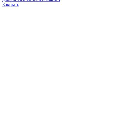
Закрыть
Панель с резисторами ПР-50422П / ПС-50422
20000.0
₽
В корзину
Быстрый просмотр
Сравнить
Добавить в список желаний
Закрыть
кольцо уплотнительное 30Д.36.08-8 (ИРП-1266)
100.0
₽