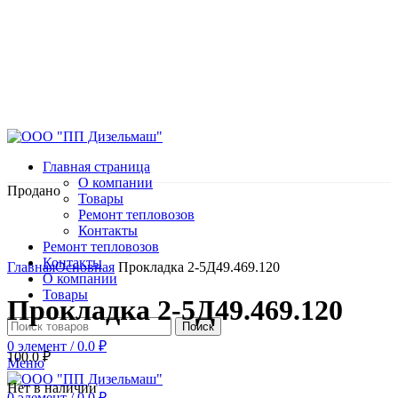
Главная страница
О компании
Продано
Товары
Ремонт тепловозов
Контакты
Ремонт тепловозов
Нажмите, чтобы увеличить
Контакты
Главная
Основная
Прокладка 2-5Д49.469.120
О компании
Товары
Прокладка 2-5Д49.469.120
Поиск
0
элемент
/
0.0
₽
100.0
₽
Меню
Нет в наличии
0
элемент
/
0.0
₽