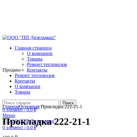
Главная страница
О компании
Товары
Ремонт тепловозов
Продано
Контакты
Ремонт тепловозов
Контакты
О компании
Товары
Нажмите, чтобы увеличить
Поиск
Главная
Основная
Прокладка 222-21-1
0
элемент
/
0.0
₽
Меню
Прокладка 222-21-1
0
элемент
/
0.0
₽