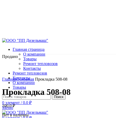
Главная страница
О компании
Продано
Товары
Ремонт тепловозов
Контакты
Ремонт тепловозов
Нажмите, чтобы увеличить
Контакты
Главная
Основная
Прокладка 508-08
О компании
Товары
Прокладка 508-08
Поиск
0
элемент
/
0.0
₽
100.0
₽
Меню
Нет в наличии
0
элемент
/
0.0
₽