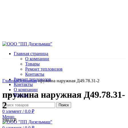
Главная страница
О компании
Товары
Ремонт тепловозов
Контакты
Нажмите, чтобы увеличить
Ремонт тепловозов
Главная
Основная
пружина наружная Д49.78.31-2
Контакты
О компании
пружина наружная Д49.78.31-
Товары
2
Поиск
0
элемент
/
0.0
₽
Меню
100.0
₽
0
элемент
/
0.0
₽