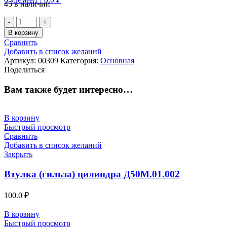
45 в наличии
Количество
товара
В корзину
пружина
Сравнить
наружная
Добавить в список желаний
Д49.78.31-
Артикул:
00309
Категория:
Основная
2
Поделиться
Вам также будет интересно…
В корзину
Быстрый просмотр
Сравнить
Добавить в список желаний
Закрыть
Втулка (гильза) цилиндра Д50М.01.002
100.0
₽
В корзину
Быстрый просмотр