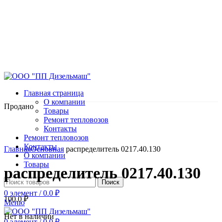
Главная страница
О компании
Продано
Товары
Ремонт тепловозов
Контакты
Ремонт тепловозов
Нажмите, чтобы увеличить
Контакты
Главная
Основная
распределитель 0217.40.130
О компании
Товары
распределитель 0217.40.130
Поиск
0
элемент
/
0.0
₽
100.0
₽
Меню
Нет в наличии
0
элемент
/
0.0
₽