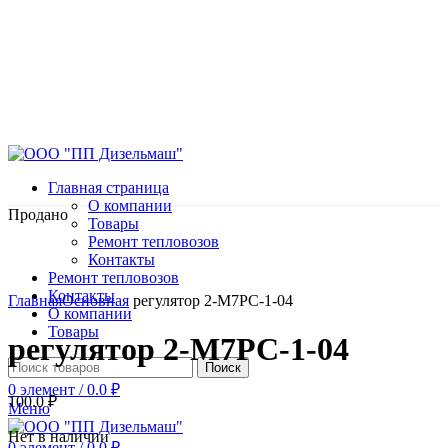
Главная страница
О компании
Продано
Товары
Ремонт тепловозов
Контакты
Ремонт тепловозов
Нажмите, чтобы увеличить
Контакты
Главная
Основная
регулятор 2-М7РС-1-04
О компании
Товары
регулятор 2-М7РС-1-04
Поиск
0
элемент
/
0.0
₽
100.0
₽
Меню
Нет в наличии
0
элемент
/
0.0
₽