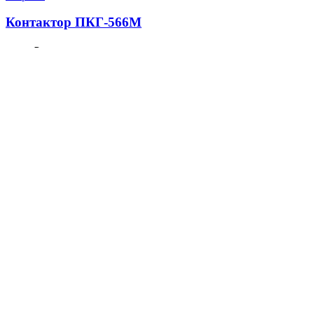
Контактор ПКГ-566М
100.0
₽
В корзину
Быстрый просмотр
Сравнить
Добавить в список желаний
Закрыть
кольцо поршневое 6Д49.22.05-4
2160.0
₽
В корзину
Быстрый просмотр
Сравнить
Добавить в список желаний
Закрыть
Кольцо поршневое маслосъемное 1-5Д49.22.08-4