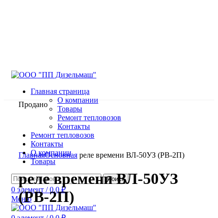
Главная страница
О компании
Продано
Товары
Ремонт тепловозов
Контакты
Ремонт тепловозов
Контакты
Нажмите, чтобы увеличить
О компании
Главная
Основная
реле времени ВЛ-50УЗ (РВ-2П)
Товары
реле времени ВЛ-50УЗ
Поиск
0
элемент
/
0.0
₽
(РВ-2П)
Меню
0
элемент
/
0.0
₽