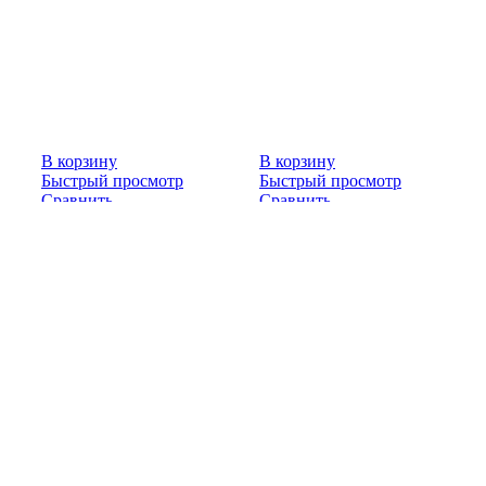
В корзину
В корзину
Быстрый просмотр
Быстрый просмотр
Сравнить
Сравнить
Добавить в список
Добавить в список
желаний
желаний
Закрыть
Закрыть
Фильтр
Кольцо
воздушный с
ПК3.5.04.003К
резонатором
500.0
₽
32.10.00.00-020СБ
8000.0
₽
В корзину
Быстрый просмотр