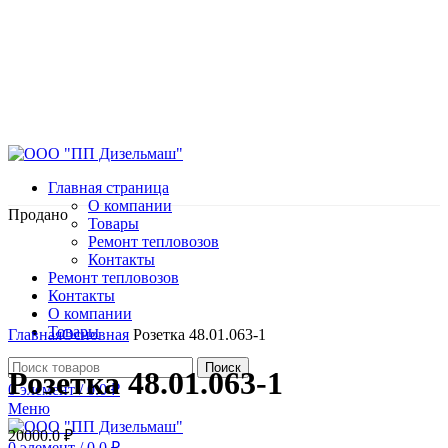
Главная страница
О компании
Продано
Товары
Ремонт тепловозов
Контакты
Ремонт тепловозов
Контакты
О компании
Нажмите, чтобы увеличить
Товары
Главная
Основная
Розетка 48.01.063-1
Поиск
Розетка 48.01.063-1
0
элемент
/
0.0
₽
Меню
20000.0
₽
0
элемент
/
0.0
₽