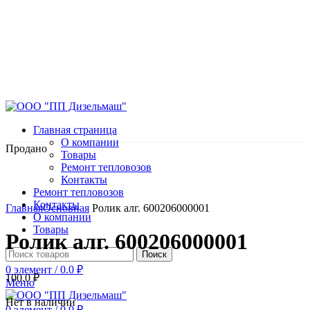
Главная страница
О компании
Продано
Товары
Ремонт тепловозов
Контакты
Ремонт тепловозов
Нажмите, чтобы увеличить
Контакты
Главная
Основная
Ролик алг. 600206000001
О компании
Товары
Ролик алг. 600206000001
Поиск
0
элемент
/
0.0
₽
100.0
₽
Меню
Нет в наличии
0
элемент
/
0.0
₽