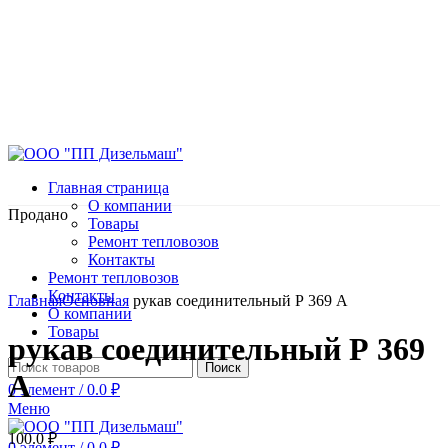
Главная страница
О компании
Продано
Товары
Ремонт тепловозов
Контакты
Ремонт тепловозов
Нажмите, чтобы увеличить
Контакты
Главная
Основная
рукав соединительный Р 369 А
О компании
Товары
рукав соединительный Р 369
Поиск
А
0
элемент
/
0.0
₽
Меню
100.0
₽
0
элемент
/
0.0
₽