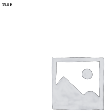
35.0
₽