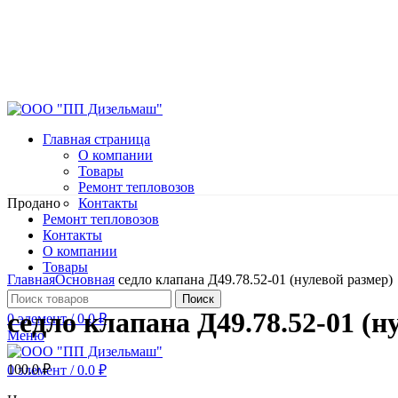
Главная страница
О компании
Товары
Ремонт тепловозов
Продано
Контакты
Ремонт тепловозов
Контакты
О компании
Нажмите, чтобы увеличить
Товары
Главная
Основная
седло клапана Д49.78.52-01 (нулевой размер)
Поиск
седло клапана Д49.78.52-01 (н
0
элемент
/
0.0
₽
Меню
100.0
₽
0
элемент
/
0.0
₽