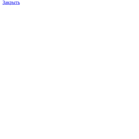
Закрыть
кольцо уплотнительное 30Д.36.08-8 (ИРП-1266)
100.0
₽