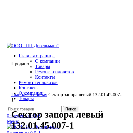
Главная страница
О компании
Продано
Товары
Ремонт тепловозов
Контакты
Ремонт тепловозов
Контакты
Нажмите, чтобы увеличить
О компании
Главная
Основная
Сектор запора левый 132.01.45.007-
Товары
1
Поиск
Сектор запора левый
0
элемент
/
0.0
₽
Меню
132.01.45.007-1
0
элемент
/
0.0
₽