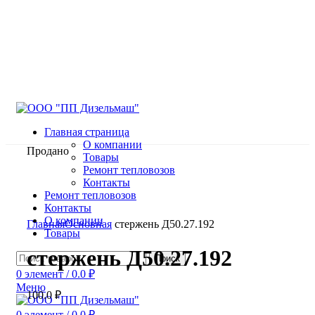
Главная страница
О компании
Продано
Товары
Ремонт тепловозов
Контакты
Ремонт тепловозов
Контакты
Нажмите, чтобы увеличить
О компании
Главная
Основная
стержень Д50.27.192
Товары
стержень Д50.27.192
Поиск
0
элемент
/
0.0
₽
Меню
100.0
₽
0
элемент
/
0.0
₽