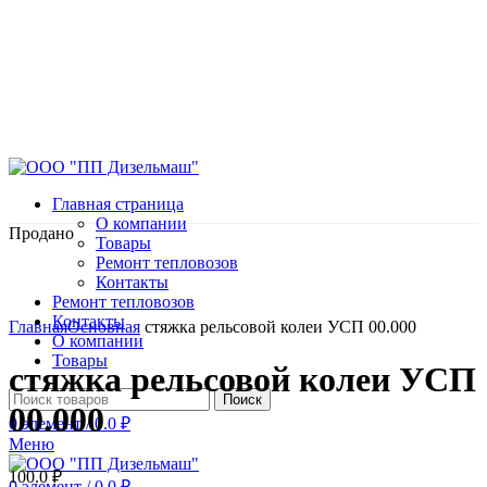
Главная страница
О компании
Продано
Товары
Ремонт тепловозов
Контакты
Ремонт тепловозов
Нажмите, чтобы увеличить
Контакты
Главная
Основная
стяжка рельсовой колеи УСП 00.000
О компании
Товары
стяжка рельсовой колеи УСП
Поиск
00.000
0
элемент
/
0.0
₽
Меню
100.0
₽
0
элемент
/
0.0
₽