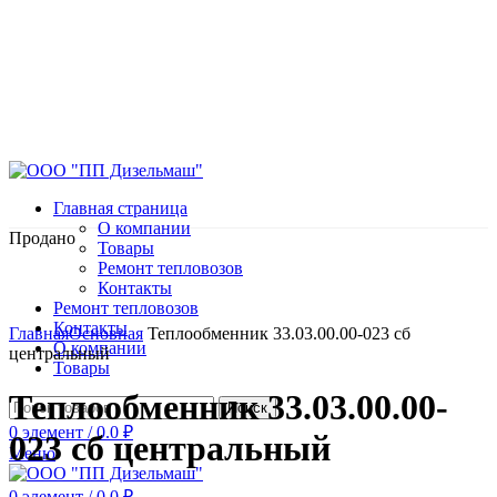
Главная страница
О компании
Продано
Товары
Ремонт тепловозов
Контакты
Ремонт тепловозов
Нажмите, чтобы увеличить
Контакты
Главная
Основная
Теплообменник 33.03.00.00-023 сб
О компании
центральный
Товары
Теплообменник 33.03.00.00-
Поиск
0
элемент
/
0.0
₽
023 сб центральный
Меню
0
элемент
/
0.0
₽